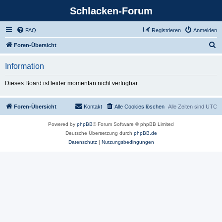
Schlacken-Forum
FAQ
Registrieren
Anmelden
S
Foren-Übersicht
u
Information
c
h
Dieses Board ist leider momentan nicht verfügbar.
e
Foren-Übersicht
Kontakt
Alle Cookies löschen
Alle Zeiten sind
UTC
Powered by
phpBB
® Forum Software © phpBB Limited
Deutsche Übersetzung durch
phpBB.de
Datenschutz
|
Nutzungsbedingungen