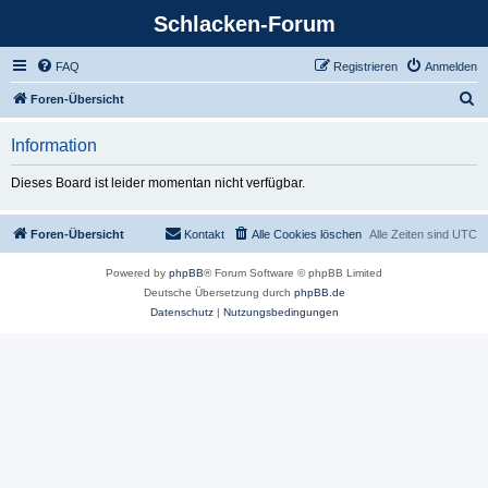
Schlacken-Forum
FAQ
Registrieren
Anmelden
S
Foren-Übersicht
u
Information
c
h
Dieses Board ist leider momentan nicht verfügbar.
e
Foren-Übersicht
Kontakt
Alle Cookies löschen
Alle Zeiten sind
UTC
Powered by
phpBB
® Forum Software © phpBB Limited
Deutsche Übersetzung durch
phpBB.de
Datenschutz
|
Nutzungsbedingungen