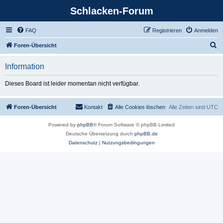
Schlacken-Forum
FAQ
Registrieren
Anmelden
S
Foren-Übersicht
u
Information
c
h
Dieses Board ist leider momentan nicht verfügbar.
e
Foren-Übersicht
Kontakt
Alle Cookies löschen
Alle Zeiten sind
UTC
Powered by
phpBB
® Forum Software © phpBB Limited
Deutsche Übersetzung durch
phpBB.de
Datenschutz
|
Nutzungsbedingungen