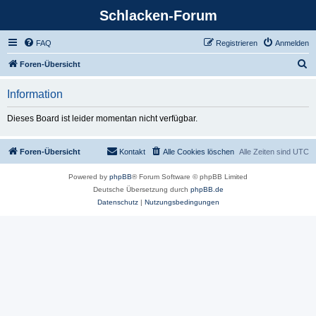
Schlacken-Forum
FAQ
Registrieren
Anmelden
S
Foren-Übersicht
u
Information
c
h
Dieses Board ist leider momentan nicht verfügbar.
e
Foren-Übersicht
Kontakt
Alle Cookies löschen
Alle Zeiten sind
UTC
Powered by
phpBB
® Forum Software © phpBB Limited
Deutsche Übersetzung durch
phpBB.de
Datenschutz
|
Nutzungsbedingungen