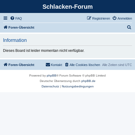
Schlacken-Forum
FAQ
Registrieren
Anmelden
S
Foren-Übersicht
u
Information
c
h
Dieses Board ist leider momentan nicht verfügbar.
e
Foren-Übersicht
Kontakt
Alle Cookies löschen
Alle Zeiten sind
UTC
Powered by
phpBB
® Forum Software © phpBB Limited
Deutsche Übersetzung durch
phpBB.de
Datenschutz
|
Nutzungsbedingungen