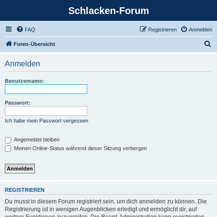
Schlacken-Forum
FAQ
Registrieren
Anmelden
S
Foren-Übersicht
u
Anmelden
c
h
Benutzername:
e
Passwort:
Ich habe mein Passwort vergessen
Angemeldet bleiben
Meinen Online-Status während dieser Sitzung verbergen
REGISTRIEREN
Du musst in diesem Forum registriert sein, um dich anmelden zu können. Die
Registrierung ist in wenigen Augenblicken erledigt und ermöglicht dir, auf
weitere Funktionen zuzugreifen. Die Board-Administration kann registrierten