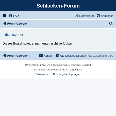
Schlacken-Forum
FAQ
Registrieren
Anmelden
S
Foren-Übersicht
u
Information
c
h
Dieses Board ist leider momentan nicht verfügbar.
e
Foren-Übersicht
Kontakt
Alle Cookies löschen
Alle Zeiten sind
UTC
Powered by
phpBB
® Forum Software © phpBB Limited
Deutsche Übersetzung durch
phpBB.de
Datenschutz
|
Nutzungsbedingungen