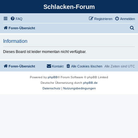
Schlacken-Forum
FAQ
Registrieren
Anmelden
S
Foren-Übersicht
u
Information
c
h
Dieses Board ist leider momentan nicht verfügbar.
e
Foren-Übersicht
Kontakt
Alle Cookies löschen
Alle Zeiten sind
UTC
Powered by
phpBB
® Forum Software © phpBB Limited
Deutsche Übersetzung durch
phpBB.de
Datenschutz
|
Nutzungsbedingungen