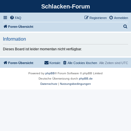
Schlacken-Forum
FAQ
Registrieren
Anmelden
S
Foren-Übersicht
u
Information
c
h
Dieses Board ist leider momentan nicht verfügbar.
e
Foren-Übersicht
Kontakt
Alle Cookies löschen
Alle Zeiten sind
UTC
Powered by
phpBB
® Forum Software © phpBB Limited
Deutsche Übersetzung durch
phpBB.de
Datenschutz
|
Nutzungsbedingungen