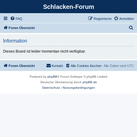
Schlacken-Forum
FAQ
Registrieren
Anmelden
S
Foren-Übersicht
u
Information
c
h
Dieses Board ist leider momentan nicht verfügbar.
e
Foren-Übersicht
Kontakt
Alle Cookies löschen
Alle Zeiten sind
UTC
Powered by
phpBB
® Forum Software © phpBB Limited
Deutsche Übersetzung durch
phpBB.de
Datenschutz
|
Nutzungsbedingungen