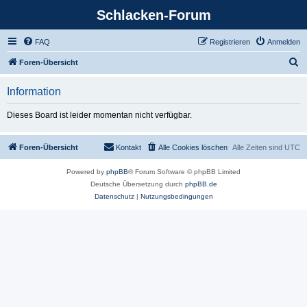
Schlacken-Forum
FAQ
Registrieren
Anmelden
S
Foren-Übersicht
u
Information
c
h
Dieses Board ist leider momentan nicht verfügbar.
e
Foren-Übersicht
Kontakt
Alle Cookies löschen
Alle Zeiten sind
UTC
Powered by
phpBB
® Forum Software © phpBB Limited
Deutsche Übersetzung durch
phpBB.de
Datenschutz
|
Nutzungsbedingungen