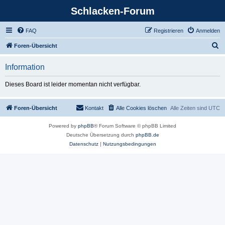
Schlacken-Forum
FAQ
Registrieren
Anmelden
S
Foren-Übersicht
u
Information
c
h
Dieses Board ist leider momentan nicht verfügbar.
e
Foren-Übersicht
Kontakt
Alle Cookies löschen
Alle Zeiten sind
UTC
Powered by
phpBB
® Forum Software © phpBB Limited
Deutsche Übersetzung durch
phpBB.de
Datenschutz
|
Nutzungsbedingungen