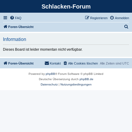
Schlacken-Forum
FAQ
Registrieren
Anmelden
S
Foren-Übersicht
u
Information
c
h
Dieses Board ist leider momentan nicht verfügbar.
e
Foren-Übersicht
Kontakt
Alle Cookies löschen
Alle Zeiten sind
UTC
Powered by
phpBB
® Forum Software © phpBB Limited
Deutsche Übersetzung durch
phpBB.de
Datenschutz
|
Nutzungsbedingungen