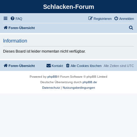
Schlacken-Forum
FAQ
Registrieren
Anmelden
S
Foren-Übersicht
u
Information
c
h
Dieses Board ist leider momentan nicht verfügbar.
e
Foren-Übersicht
Kontakt
Alle Cookies löschen
Alle Zeiten sind
UTC
Powered by
phpBB
® Forum Software © phpBB Limited
Deutsche Übersetzung durch
phpBB.de
Datenschutz
|
Nutzungsbedingungen