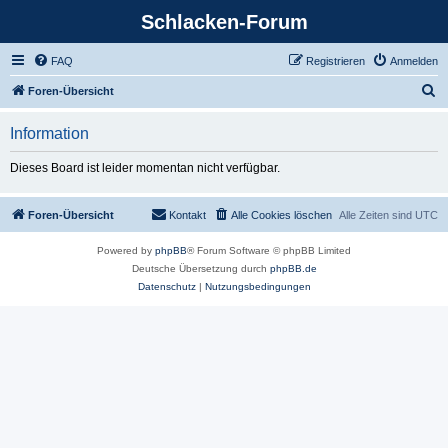
Schlacken-Forum
FAQ
Registrieren
Anmelden
S
Foren-Übersicht
u
Information
c
h
Dieses Board ist leider momentan nicht verfügbar.
e
Foren-Übersicht
Kontakt
Alle Cookies löschen
Alle Zeiten sind
UTC
Powered by
phpBB
® Forum Software © phpBB Limited
Deutsche Übersetzung durch
phpBB.de
Datenschutz
|
Nutzungsbedingungen