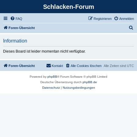
Schlacken-Forum
FAQ
Registrieren
Anmelden
S
Foren-Übersicht
u
Information
c
h
Dieses Board ist leider momentan nicht verfügbar.
e
Foren-Übersicht
Kontakt
Alle Cookies löschen
Alle Zeiten sind
UTC
Powered by
phpBB
® Forum Software © phpBB Limited
Deutsche Übersetzung durch
phpBB.de
Datenschutz
|
Nutzungsbedingungen