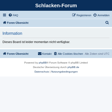
Schlacken-Forum
FAQ
Registrieren
Anmelden
S
Foren-Übersicht
u
Information
c
h
Dieses Board ist leider momentan nicht verfügbar.
e
Foren-Übersicht
Kontakt
Alle Cookies löschen
Alle Zeiten sind
UTC
Powered by
phpBB
® Forum Software © phpBB Limited
Deutsche Übersetzung durch
phpBB.de
Datenschutz
|
Nutzungsbedingungen